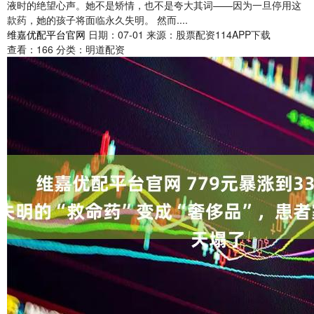
液时的绝望心声。她不是矫情，也不是夸大其词——因为一旦停用这
款药，她的孩子将面临永久失明。 然而....
维嘉优配平台官网
日期：07-01
来源：股票配资114APP下载
查看：
166
分类：
明道配资