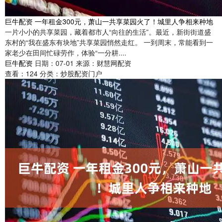
巨牛配资 一年租金300元，萧山一共享菜园火了！城里人争相来种地
一片小小的共享菜园，藏着都市人“向往的生活”。最近，新街街道盛
东村的“我在盛东有块地”共享菜园悄然走红。 一到周末，常能看到一
家老少在田间忙碌劳作，体验“一分耕....
巨牛配资
日期：07-01
来源：财慧网配资
查看：
124
分类：
炒股配资门户