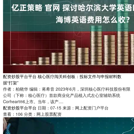
配资炒股平台平台 核心医疗闯关科创板：投标文件与申报材料数
据“打架”
作者：柏晓华 编辑：蒋希音 2023年6月，深圳核心医疗科技股份有限
公司（下称：核心医疗）首款商业化产品植入式左心室辅助系统
Corheart®6上市。当年，该产....
配资炒股平台平台
日期：07-15
来源：网上配资门户平台
查看：
106
分类：
网上股票配资