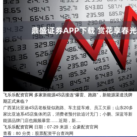
飞乐乐配资官网 多家新能源4S店接连“爆雷、跑路”，新能源渠道洗牌
期正式来临？
广西某比亚迪4S店老板疑似跑路、车主提车难、员工欠薪；山东20多
家比亚迪系4S店集体闭店，消费者预付款追讨无门；小鹏、深蓝等新
能源品牌门店也频频暴雷……近期，新....
飞乐乐配资官网
日期：07-29
来源：众豪配资官网
查看：
80
分类：
股票配资平台查询网