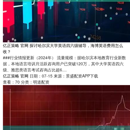
亿正策略 官网 探讨哈尔滨大学英语四六级辅导，海博英语费用怎么
收？
###行业情报更新（2024年） 流量规模：据哈尔滨本地教育行业新数
据，本地语言培训月活跃咨询用户已突破120万，其中大学英语四六
级、雅思类语言考试咨询占比超6....
亿正策略 官网
日期：07-15
来源：景盛配资APP下载
查看：
70
分类：
明道配资