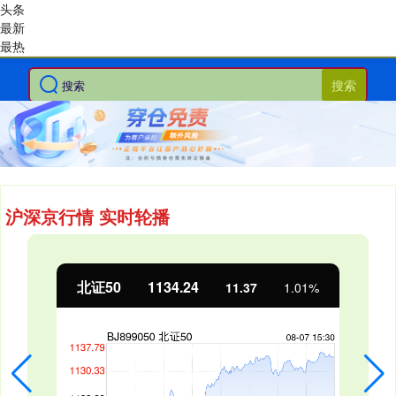
头条
最新
最热
搜索
沪深京行情 实时轮播
北证50
1134.24
创
11.37
1.01%