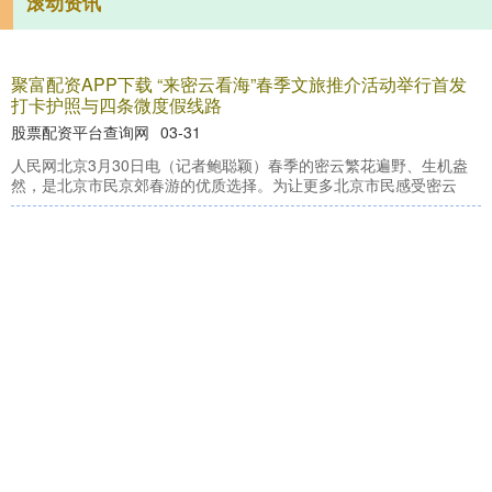
滚动资讯
聚富配资APP下载 “来密云看海”春季文旅推介活动举行首发
打卡护照与四条微度假线路
股票配资平台查询网
03-31
人民网北京3月30日电（记者鲍聪颖）春季的密云繁花遍野、生机盎
然，是北京市民京郊春游的优质选择。为让更多北京市民感受密云
智股策略 福龙马龙虎榜：营业部净卖出9006.67万元
股票配资平台查询网
03-19
福龙马(603686)今日跌停，全天换手率22.73%，成交额21.53亿元，
振幅8.29%。龙虎榜数据显示，营业部席位
搭档网配资APP下载 一河春水一城花 半日闲情半日茶
明道配资
03-31
本文转自：济南日报 3月28日，适逢周末，天气晴好。黄河沿岸景区
迎来了大批踏青赏春的游客，处处洋溢着轻松休闲的气氛。 (