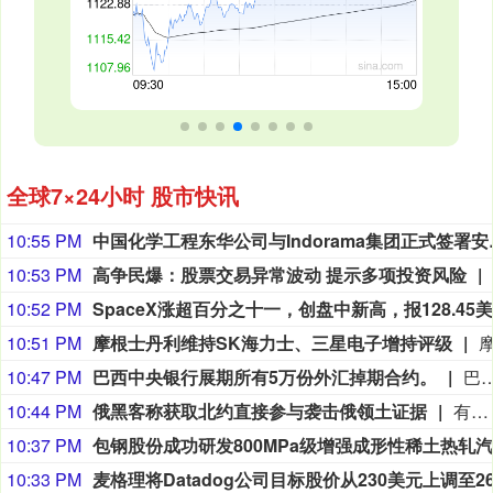
全球7×24小时 股市快讯
10:55 PM
中国化学工程东华公司
10:53 PM
高争民爆：股票交易异常波动 提示多项投资风险
10:52 PM
10:51 PM
摩根士丹利维持SK海力士、三星电子增持评级
10:47 PM
巴西中央银行展期所有5万份外汇掉期合约。
巴西中央银行展期所有5万份
10:44 PM
俄黑客称获取北约直接参与袭击俄领土证据
有匿名俄罗斯黑客称，已获取北约直接参与袭击俄领土的书面证据。相关内容涉及乌克兰武装部队2026年7月袭击俄列宁格勒州和加里宁格勒州石油码头的事件。该匿名黑客向塔斯社透露，其获取的书面证据显示，受雇于北约情报部门的专家巴特·德瓦赫特向乌克兰国家安全局提供了列宁格勒州和加里宁格勒州石油码头、以及俄罗斯天然气工业股份公司一艘液化天然气运输船的坐标情报。书面证据显示，德瓦赫特曾提议同乌国家安全局国际合作中心代表举行线上会谈，并建议让自己所在情报部门的上司一同参会。作为回应，乌方提出安排乌国家安全局专家、少校米哈伊尔·马尔琴科参与沟通。
10:37 PM
10:33 PM