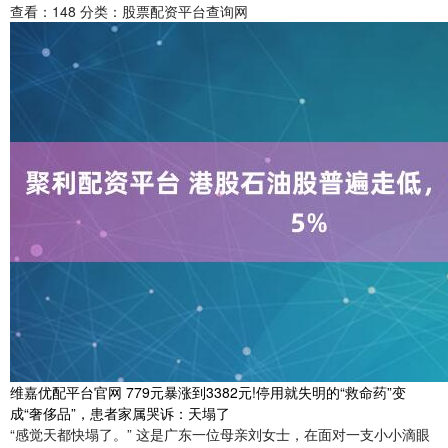
查看：
148
分类：
股票配资平台查询网
维嘉优配平台官网 779元暴涨到3382元!停用就失明的“救命药”变
成“奢侈品”，患者家属哭诉：天塌了
“感觉天都快塌了。” 这是广东一位母亲刘女士，在面对一支小小滴眼