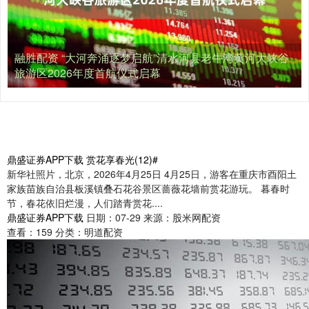
融胜配资 “大河奔涌逐梦启航”清水河县老牛湾黄河大峡谷
旅游区2026年度首航仪式启幕
鼎盛证券APP下载 赏花享春光(12)#
新华社照片，北京，2026年4月25日 4月25日，游客在重庆市酉阳土
家族苗族自治县板溪镇叠石花谷景区蔷薇花墙前赏花游玩。 暮春时
节，春花依旧烂漫，人们踏青赏花....
鼎盛证券APP下载
日期：07-29
来源：股米网配资
查看：
159
分类：
明道配资